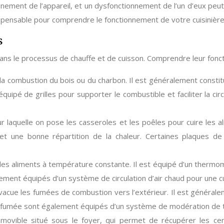
nement de l’appareil, et un dysfonctionnement de l’un d’eux peut
ispensable pour comprendre le fonctionnement de votre cuisinière et
s
ans le processus de chauffe et de cuisson. Comprendre leur foncti
t la combustion du bois ou du charbon. Il est généralement const
ipé de grilles pour supporter le combustible et faciliter la circul
r laquelle on pose les casseroles et les poêles pour cuire les a
 et une bonne répartition de la chaleur. Certaines plaques d
 des aliments à température constante. Il est équipé d’un thermo
alement équipés d’un système de circulation d’air chaud pour une
vacue les fumées de combustion vers l’extérieur. Il est général
de fumée sont également équipés d’un système de modération de ti
 amovible situé sous le foyer, qui permet de récupérer les ce