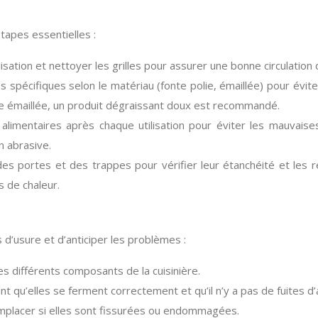
étapes essentielles :
sation et nettoyer les grilles pour assurer une bonne circulation de
es spécifiques selon le matériau (fonte polie, émaillée) pour évit
nte émaillée, un produit dégraissant doux est recommandé.
 alimentaires après chaque utilisation pour éviter les mauvaises
n abrasive.
des portes et des trappes pour vérifier leur étanchéité et les
s de chaleur.
 d’usure et d’anticiper les problèmes :
les différents composants de la cuisinière.
t qu’elles se ferment correctement et qu’il n’y a pas de fuites d’a
remplacer si elles sont fissurées ou endommagées.