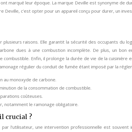
ont marqué leur époque. La marque Deville est synonyme de durabil
ière Deville, c’est opter pour un appareil conçu pour durer, un inv
ur plusieurs raisons. Elle garantit la sécurité des occupants du 
rbone dues à une combustion incomplète. De plus, un bon ent
mbustible. Enfin, il prolonge la durée de vie de la cuisinière e
 ramonage régulier du conduit de fumée étant imposé par la régle
tion au monoxyde de carbone.
minution de la consommation de combustible.
réparations coûteuses.
r, notamment le ramonage obligatoire.
l crucial ?
par l’utilisateur, une intervention professionnelle est souvent