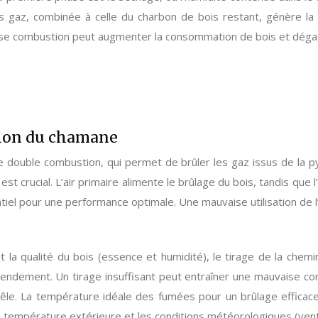
 des gaz, combinée à celle du charbon de bois restant, génère l
ise combustion peut augmenter la consommation de bois et dégage
ion du chamane
double combustion, qui permet de brûler les gaz issus de la pyr
t crucial. L’air primaire alimente le brûlage du bois, tandis que
ntiel pour une performance optimale. Une mauvaise utilisation de 
t la qualité du bois (essence et humidité), le tirage de la chem
e rendement. Un tirage insuffisant peut entraîner une mauvaise
e. La température idéale des fumées pour un brûlage efficace 
 la température extérieure et les conditions météorologiques (ve