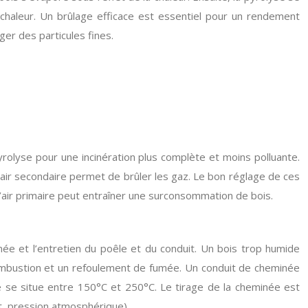
a chaleur. Un brûlage efficace est essentiel pour un rendement
r des particules fines.
olyse pour une incinération plus complète et moins polluante.
 l’air secondaire permet de brûler les gaz. Le bon réglage de ces
l’air primaire peut entraîner une surconsommation de bois.
inée et l’entretien du poêle et du conduit. Un bois trop humide
 combustion et un refoulement de fumée. Un conduit de cheminée
se situe entre 150°C et 250°C. Le tirage de la cheminée est
nt, pression atmosphérique).