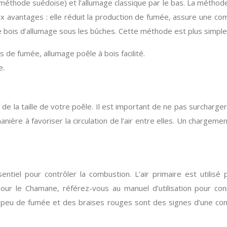
(méthode suédoise) et l’allumage classique par le bas. La méthod
 avantages : elle réduit la production de fumée, assure une c
r le bois d’allumage sous les bûches. Cette méthode est plus simple
e fumée, allumage poêle à bois facilité.
e.
de la taille de votre poêle. Il est important de ne pas surcharge
ère à favoriser la circulation de l’air entre elles. Un chargem
ntiel pour contrôler la combustion. L’air primaire est utilisé
our le Chamane, référez-vous au manuel d’utilisation pour co
 peu de fumée et des braises rouges sont des signes d’une comb