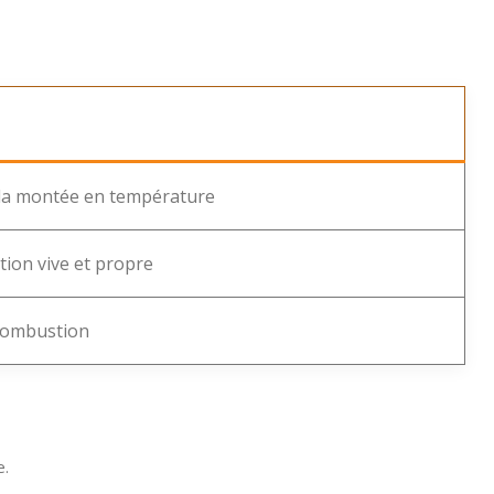
t la montée en température
ion vive et propre
 combustion
e.