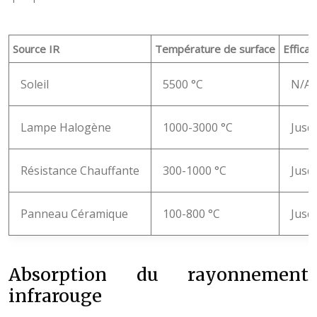
Source IR
Température de surface
Effica
Soleil
5500 °C
N/A
Lampe Halogène
1000-3000 °C
Jusq
Résistance Chauffante
300-1000 °C
Jusq
Panneau Céramique
100-800 °C
Jusq
Absorption du rayonnement
infrarouge