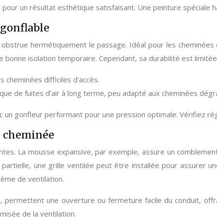
ial pour un résultat esthétique satisfaisant. Une peinture spéciale
 gonflable
e, obstrue hermétiquement le passage. Idéal pour les cheminées d
e bonne isolation temporaire. Cependant, sa durabilité est limitée
s cheminées difficiles d’accès.
que de fuites d’air à long terme, peu adapté aux cheminées dég
avec un gonfleur performant pour une pression optimale. Vérifiez ré
ne cheminée
antes. La mousse expansive, par exemple, assure un comblement r
rtielle, une grille ventilée peut être installée pour assurer un
tème de ventilation.
ermettent une ouverture ou fermeture facile du conduit, offran
isée de la ventilation.