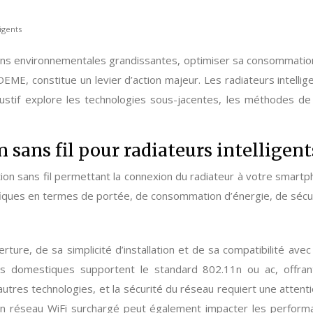
igents
ons environnementales grandissantes, optimiser sa consommation 
EME, constitue un levier d’action majeur. Les radiateurs intelli
austif explore les technologies sous-jacentes, les méthodes d
sans fil pour radiateurs intelligent
 sans fil permettant la connexion du radiateur à votre smartpho
iques en termes de portée, de consommation d’énergie, de sécur
verture, de sa simplicité d’installation et de sa compatibilité a
urs domestiques supportent le standard 802.11n ou ac, offra
es technologies, et la sécurité du réseau requiert une attention
n réseau WiFi surchargé peut également impacter les perform