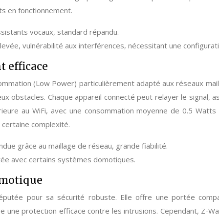
ts en fonctionnement.
assistants vocaux, standard répandu.
evée, vulnérabilité aux interférences, nécessitant une configur
 efficace
ommation (Low Power) particulièrement adapté aux réseaux maill
ux obstacles. Chaque appareil connecté peut relayer le signal, a
érieure au WiFi, avec une consommation moyenne de 0.5 Watts en 
 certaine complexité.
ue grâce au maillage de réseau, grande fiabilité.
mitée avec certains systèmes domotiques.
omotique
éputée pour sa sécurité robuste. Elle offre une portée comp
e une protection efficace contre les intrusions. Cependant, Z-W